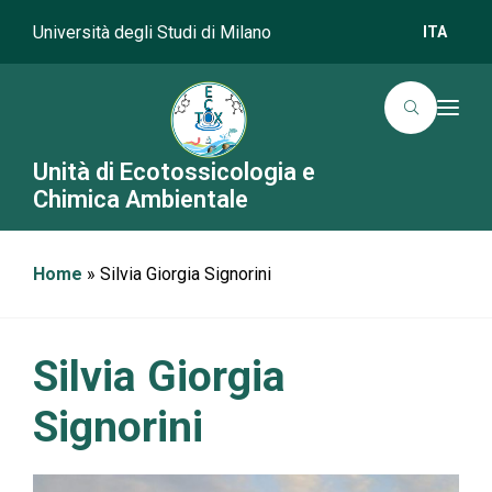
Università degli Studi di Milano
ITA
T
o
g
g
Unità di Ecotossicologia e
l
Chimica Ambientale
e
n
a
v
i
Home
»
Silvia Giorgia Signorini
g
a
t
i
o
Silvia Giorgia
n
Signorini