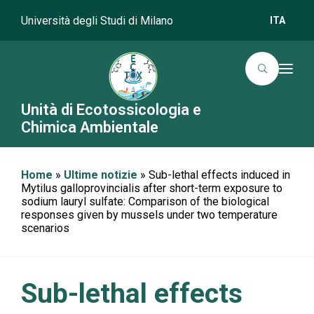
Università degli Studi di Milano
ITA
T
o
g
g
Unità di Ecotossicologia e
l
Chimica Ambientale
e
n
a
v
i
Home
»
Ultime notizie
»
Sub-lethal effects induced in
g
Mytilus galloprovincialis after short-term exposure to
a
t
sodium lauryl sulfate: Comparison of the biological
i
responses given by mussels under two temperature
o
scenarios
n
Sub-lethal effects